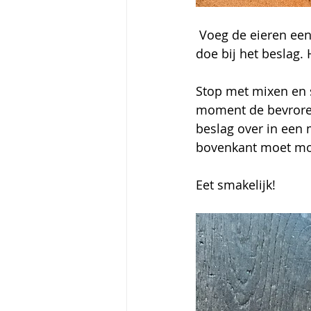
 Voeg de eieren een voor een toe terwijl je mixt. Haal het merg uit de vanillepeul en 
doe bij het beslag.
Stop met mixen en s
moment de bevroren
beslag over in een 
bovenkant moet moo
Eet smakelijk! 