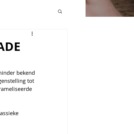
ADE
 minder bekend 
genstelling tot 
rameliseerde 
lassieke 