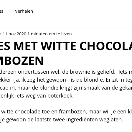
es
Verhalen
n
11 nov 2020
1 minuten om te lezen
ES MET WITTE CHOCOL
MBOZEN
edereen ondertussen wel: de brownie is geliefd.  Iets
ker -ja, ik zeg het gewoon-  is de blondie. Er zit in te
ao in, maar de blondie krijgt zijn smaak van de geka
genlijk iets weg van boterkoek. 
ik witte chocolade toe en frambozen, maar wil je een k
je gewoon de laatste twee ingrediënten weglaten. 