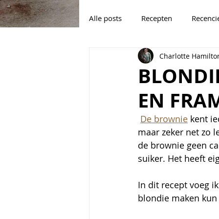
Alle posts
Recepten
Recenci
Charlotte Hamilto
BLONDI
EN FRA
De brownie
 kent i
maar zeker net zo lek
de brownie geen cac
suiker. Het heeft ei
In dit recept voeg 
blondie maken kun 