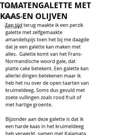
TOMATENGALETTE MET
Recepten
KAAS EN OLIJVEN
Recencies
Een tijd terug maakte ik een perzik 
Verhalen
galette met zelfgemaakte 
amandelspijs toen het bij me daagde 
dat je een galette kan maken met 
alles.  Galette komt van het Frans-
Normandische woord gale, dat 
platte cake betekent. Een galette kan 
allerlei dingen betekenen maar ik 
heb het nu over de open taarten van 
kruimeldeeg. Soms dus gevuld met 
zoete vullingen zoals rood fruit of 
met hartige groente. 
Bijzonder aan deze galette is dat ik 
een harde kaas in het kruimeldeeg 
heb verwerkt, samen met Kalamata 