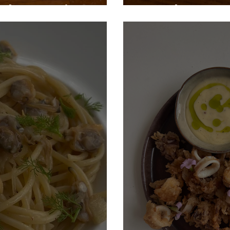
arbertaartjes
Earl Grey c